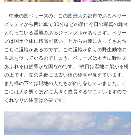
中米の国
ベリーズ
の、この国最大の都市である
ベリー
ズ
シティから西に車で30分ほどの所に今日の写真の舞台
となっている湿地のあるジャングルがあります。
ベリー
ズ
は国土全体に標高が低いことから内陸に入ってもあち
こちに湿地があるのです。この湿地が多くの野生動物の
生息を促しているのでしょう。
ベリーズ
は本当に野性味
あふれる自然豊かな国なのです。1枚目は湿地に架かる橋
の上です。左の背後には古い橋の橋脚が見えています。
また橋の下では現地の人たちが釣りをしていました。こ
こには人を襲うほどに大きく成長するワニもいますので
それなりの注意は必要です。