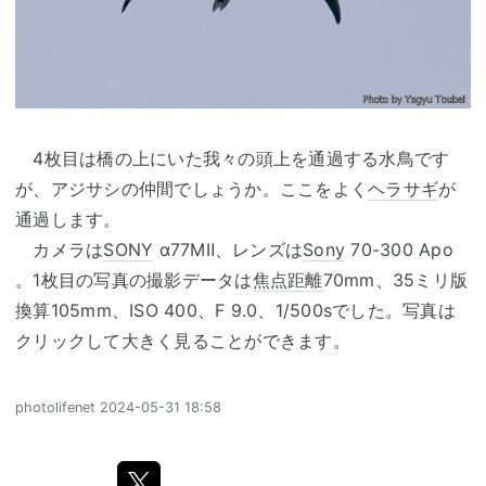
4枚目は橋の上にいた我々の頭上を通過する水鳥です
が、アジサシの仲間でしょうか。ここをよく
ヘラサギ
が
通過します。
カメラは
SONY
α77MⅡ、レンズは
Sony
70-300 Apo
。1枚目の写真の撮影データは
焦点距離
70mm、35ミリ版
換算105mm、ISO 400、F 9.0、1/500sでした。写真は
クリックして大きく見ることができます。
photolifenet
2024-05-31 18:58